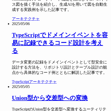
ス図を描く手法を紹介し、生成AIを用いて図を自動生
成する実践例を示した記事です。
アーキテクチャ
2025/05/06
TypeScriptでドメインイベントを容
易に記録できるコード設計を考え
る
データ変更の記録をドメインイベントとして型安全に
設計する方法を、リポジトリ設計とテーブル設計の観
点から具体的なコード例とともに解説した記事です。
TypeScript
アーキテクチャ
2025/05/05
Union型から交差型への変換
TypeScriptのUnion型を交差型へ変換するユーティリテ