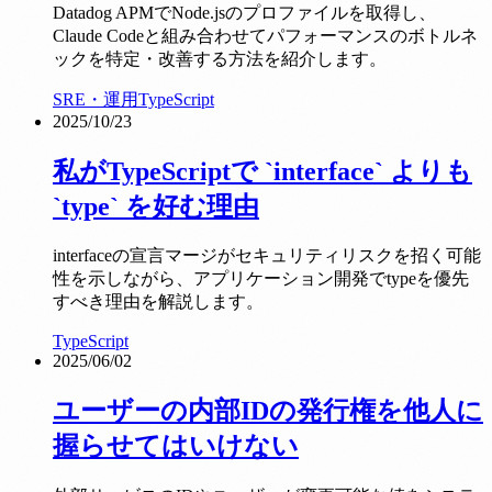
Datadog APMでNode.jsのプロファイルを取得し、
Claude Codeと組み合わせてパフォーマンスのボトルネ
ックを特定・改善する方法を紹介します。
SRE・運用
TypeScript
2025/10/23
私がTypeScriptで `interface` よりも
`type` を好む理由
interfaceの宣言マージがセキュリティリスクを招く可能
性を示しながら、アプリケーション開発でtypeを優先
すべき理由を解説します。
TypeScript
2025/06/02
ユーザーの内部IDの発行権を他人に
握らせてはいけない