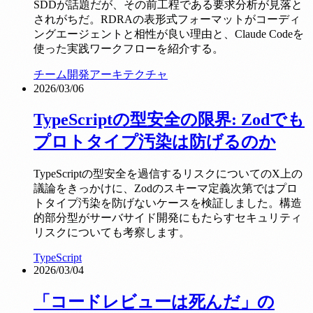
SDDが話題だが、その前工程である要求分析が見落と
されがちだ。RDRAの表形式フォーマットがコーディ
ングエージェントと相性が良い理由と、Claude Codeを
使った実践ワークフローを紹介する。
チーム開発
アーキテクチャ
2026/03/06
TypeScriptの型安全の限界: Zodでも
プロトタイプ汚染は防げるのか
TypeScriptの型安全を過信するリスクについてのX上の
議論をきっかけに、Zodのスキーマ定義次第ではプロ
トタイプ汚染を防げないケースを検証しました。構造
的部分型がサーバサイド開発にもたらすセキュリティ
リスクについても考察します。
TypeScript
2026/03/04
「コードレビューは死んだ」の