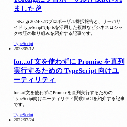
ました🎉
TSKaigi 2024へのプロポーザル採択報告と、サーバサ
イドTypeScriptでfp-tsを活用した複雑なビジネスロジッ
ク検証の取り組みを紹介する記事です。
TypeScript
2023/05/12
for...of 文を使わずに Promise を直列
実行するための TypeScript 向けユ
ーティリティ
for...of文を使わずにPromiseを直列実行するための
TypeScript向けユーティリティ関数forOfを紹介する記事
です。
TypeScript
2022/02/24