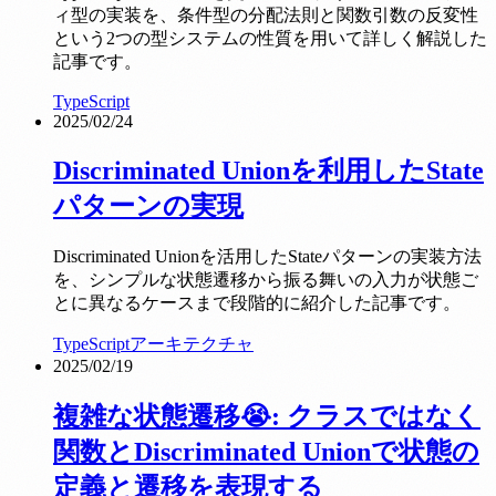
ィ型の実装を、条件型の分配法則と関数引数の反変性
という2つの型システムの性質を用いて詳しく解説した
記事です。
TypeScript
2025/02/24
Discriminated Unionを利用したState
パターンの実現
Discriminated Unionを活用したStateパターンの実装方法
を、シンプルな状態遷移から振る舞いの入力が状態ご
とに異なるケースまで段階的に紹介した記事です。
TypeScript
アーキテクチャ
2025/02/19
複雑な状態遷移😭: クラスではなく
関数とDiscriminated Unionで状態の
定義と遷移を表現する