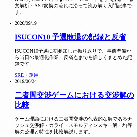
文解析・AST変換の流れに沿って読み解く入門記事で
す。
2020/09/19
ISUCON10 予選敗退の記録と反省
ISUCON10予選に初参加した振り返りで、事前準備か
ら当日の最適化作業、反省点までを詳しくまとめた記
録です。
SRE・運用
2019/06/24
二者間交渉ゲームにおける交渉解の
比較
ゲーム理論における二者間交渉の代表的な解であるナ
ッシュ交渉解・カライ・スモルディンスキー解・均等
解の公理と特性を比較解説します。