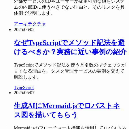
外部サービスのIDやユーザーが変更可能な値をシステ
ムの内部IDに使うべきでない理由と、そのリスクを具
体例で説明します。
アーキテクチャ
2025/06/02
なぜTypeScriptでメソッド記法を避
けるべきか？実務に近い事例の紹介
TypeScriptでメソッド記法を使うと引数の型チェックが
甘くなる理由を、タスク管理サービスの実例を交えて
解説します。
TypeScript
2025/05/07
生成AIにMermaid.jsでロバストネ
ス図を描いてもらう
Mermaid.jsのフローチャート機能を活用してロバストネ