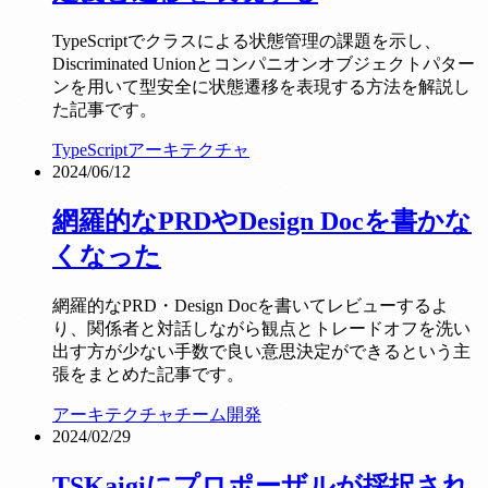
TypeScriptでクラスによる状態管理の課題を示し、
Discriminated Unionとコンパニオンオブジェクトパター
ンを用いて型安全に状態遷移を表現する方法を解説し
た記事です。
TypeScript
アーキテクチャ
2024/06/12
網羅的なPRDやDesign Docを書かな
くなった
網羅的なPRD・Design Docを書いてレビューするよ
り、関係者と対話しながら観点とトレードオフを洗い
出す方が少ない手数で良い意思決定ができるという主
張をまとめた記事です。
アーキテクチャ
チーム開発
2024/02/29
TSKaigiにプロポーザルが採択され