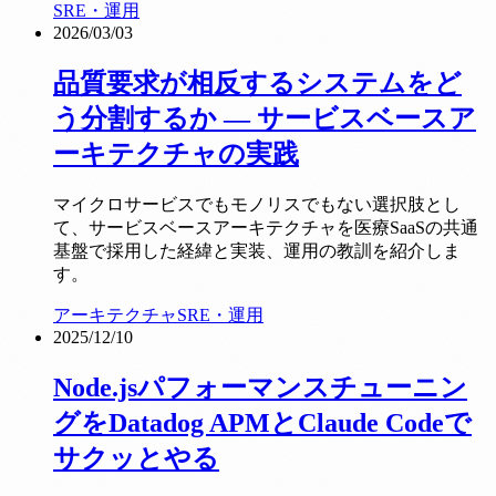
SRE・運用
2026/03/03
品質要求が相反するシステムをど
う分割するか — サービスベースア
ーキテクチャの実践
マイクロサービスでもモノリスでもない選択肢とし
て、サービスベースアーキテクチャを医療SaaSの共通
基盤で採用した経緯と実装、運用の教訓を紹介しま
す。
アーキテクチャ
SRE・運用
2025/12/10
Node.jsパフォーマンスチューニン
グをDatadog APMとClaude Codeで
サクッとやる