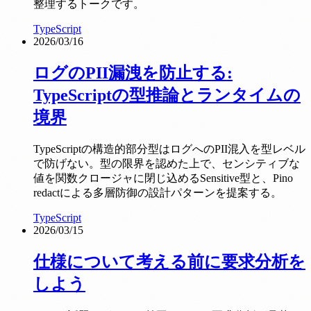
整理するトークです。
TypeScript
2026/03/16
ログのPII漏洩を防止する:
TypeScriptの型推論とランタイムの
境界
TypeScriptの構造的部分型はログへのPII混入を型レベル
で防げない。型の限界を認めた上で、センシティブな
値を関数クロージャに閉じ込めるSensitive型と、Pino
redactによる多層防御の設計パターンを提案する。
TypeScript
2026/03/15
仕様について考える前に要求分析を
しよう