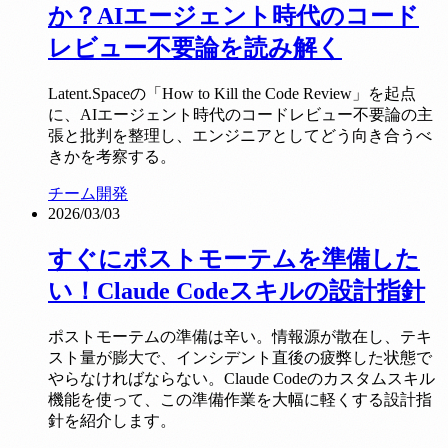
か？AIエージェント時代のコード
レビュー不要論を読み解く
Latent.Spaceの「How to Kill the Code Review」を起点
に、AIエージェント時代のコードレビュー不要論の主
張と批判を整理し、エンジニアとしてどう向き合うべ
きかを考察する。
チーム開発
2026/03/03
すぐにポストモーテムを準備した
い！Claude Codeスキルの設計指針
ポストモーテムの準備は辛い。情報源が散在し、テキ
スト量が膨大で、インシデント直後の疲弊した状態で
やらなければならない。Claude Codeのカスタムスキル
機能を使って、この準備作業を大幅に軽くする設計指
針を紹介します。