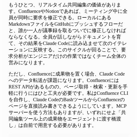
もうひとつ、リアルタイム共同編集の価値がありま
す。ConfluenceやNotionであれば、ミーティング中に全
員が同時に要求を修正できる。ローカルにある
MarkdownファイルをGitHubにプッシュするフローだ
と、誰か一人が議事録を取るついでに修正しなければ
ならなくなる。全員が話しながらドキュメントを育
て、その結果をClaude Codeに読み込ませて次のイテレ
ーションに反映する。このサイクルが回ることで、要
求分析がエンジニアだけの作業ではなくチーム全体の
営みになります。
ただし、Confluenceに成果物を置く場合、Claude Code
へのデータ転送が課題になります。Confluenceには
REST APIがあるものの、ページ取得・検索・更新を手
軽に行うにはひと工夫が必要です。私はConfluence CLI
を自作し、Claude CodeのBashツールからConfluenceの
ページを直接読み書きできるようにしています。MCP
サーバーを使う方法もありますが、いずれにせよ「共
同編集ツール上の成果物をエージェントに渡す橋渡
し」は自前で用意する必要があります。