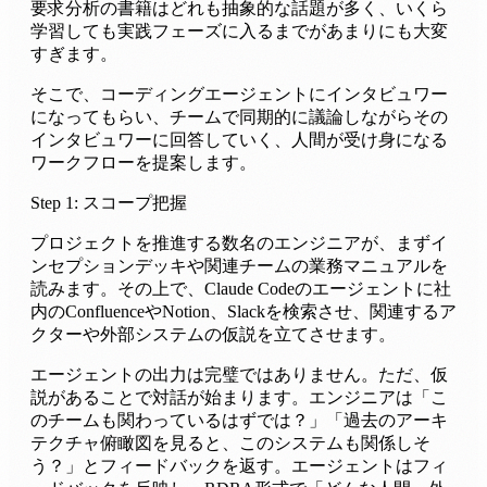
要求分析の書籍はどれも抽象的な話題が多く、いくら
学習しても実践フェーズに入るまでがあまりにも大変
すぎます。
そこで、コーディングエージェントにインタビュワー
になってもらい、チームで同期的に議論しながらその
インタビュワーに回答していく、人間が受け身になる
ワークフローを提案します。
Step 1: スコープ把握
プロジェクトを推進する数名のエンジニアが、まずイ
ンセプションデッキや関連チームの業務マニュアルを
読みます。その上で、Claude Codeのエージェントに社
内のConfluenceやNotion、Slackを検索させ、関連するア
クターや外部システムの仮説を立てさせます。
エージェントの出力は完璧ではありません。ただ、仮
説があることで対話が始まります。エンジニアは「こ
のチームも関わっているはずでは？」「過去のアーキ
テクチャ俯瞰図を見ると、このシステムも関係しそ
う？」とフィードバックを返す。エージェントはフィ