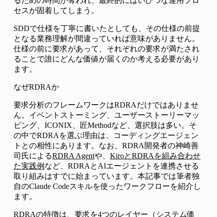
るための時間が奪われ、最終的にはいびつな運用プロ
セスが固着してしまう。
SDDで仕様を丁寧に書いたとしても、その仕様の前提
となる業務理解が間違っていれば意味がありません。
仕様の前に要求があって、それぞれの要求が満たされ
ることで誰にどんな価値が届くのか考える必要があり
ます。
なぜRDRAか
要求分析のフレームワークはRDRAだけではありませ
ん。イベントストーミング、ユーザーストーリーマッ
ピング、ICONIX、匠Methodなど、選択肢は多い。そ
の中でRDRAを選ぶ理由は、コーディングエージェン
トとの相性にあります。なお、RDRA開発者の神崎善
司氏による
RDRA Agent
や、
KiroとRDRAを組み合わせ
た実践例
など、RDRAとAIエージェントを連携させる
取り組みはすでに始まっています。本記事では筆者独
自のClaude Codeスキルを使ったワークフローを紹介し
ます。
RDRAの特徴は、要求を4つのレイヤー（システム価