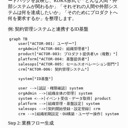
ードバックを反映し、RDRA形式で「どんな人間・外
部システムが関わるか」「それぞれの人間や外部シス
テムは何を達成したいか」「そのためにプロダクトへ
何を要求するか」を整理します。
例: 契約管理システムと連携するID基盤
graph TB

    user["ACTOR-001: ユーザー"]

    orgAdmin["ACTOR-002: 組織管理者"]

    product["ACTOR-003: プロダクト提供者\n（複数）"]

    platform["ACTOR-004: 基盤提供者"]

    salesops["ACTOR-005: セールスオペレーション部門"]

    crm["ACTOR-006: 契約管理システム"]

    system["ID基盤"]

    user -->|認証・権限確認| system

    orgAdmin -->|組織全体の管理| system

    system <-->|イベント受信・データ取得| product

    platform -->|組織管理・基盤設定| system

    salesops -->|契約開始登録・設定登録| crm

    crm -->|組織初期設定・OU構築・ユーザー操作| system
Step 2: 業務フロー生成