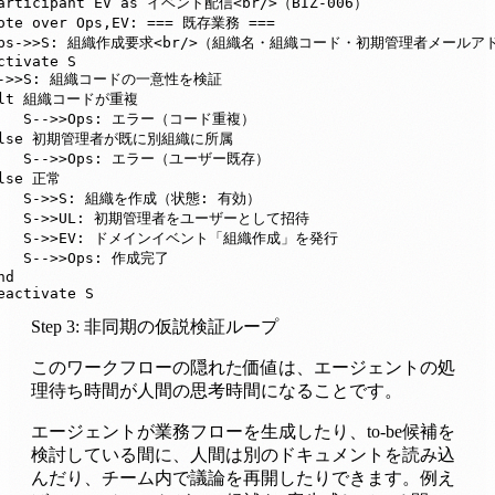
participant EV as イベント配信<br/>（BIZ-006）

ote over Ops,EV: === 既存業務 ===

 Ops->>S: 組織作成要求<br/>（組織名・組織コード・初期管理者メールアド
ctivate S

S->>S: 組織コードの一意性を検証

alt 組織コードが重複

    S-->>Ops: エラー（コード重複）

else 初期管理者が既に別組織に所属

    S-->>Ops: エラー（ユーザー既存）

lse 正常

    S->>S: 組織を作成（状態: 有効）

    S->>UL: 初期管理者をユーザーとして招待

    S->>EV: ドメインイベント「組織作成」を発行

   S-->>Ops: 作成完了

d

eactivate S
Step 3: 非同期の仮説検証ループ
このワークフローの隠れた価値は、エージェントの処
理待ち時間が人間の思考時間になることです。
エージェントが業務フローを生成したり、to-be候補を
検討している間に、人間は別のドキュメントを読み込
んだり、チーム内で議論を再開したりできます。例え