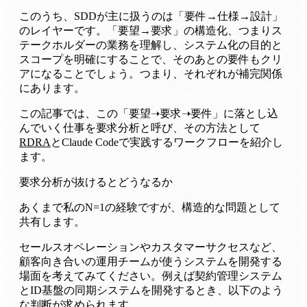
このうち、SDDが主に扱うのは「要件→仕様→設計」
のレイヤーです。「要望→要求」の構造化、つまりス
テークホルダーの業務を理解し、システム化の目的と
スコープを明確にすることで、そのあとの要件もクリ
アになることでしょう。つまり、それぞれが補完関係
にあります。
この記事では、この「要望➝要求➝要件」に落とし込
んでいく仕事を要求分析と呼び、その方法として
RDRA
とClaude Codeで実践するワークフローを紹介し
ます。
要求分析が抜けるとどうなるか
あくまで私のN=1の経験ですが、構造的な問題として
共有します。
セールスオペレーションやカスタマーサクセスなど、
顧客向き合いの運用チームが使うシステムを開発する
場面を考えてみてください。例えば契約管理システム
とID基盤の同期システムを開発するとき、以下のよう
な判断が求められます。