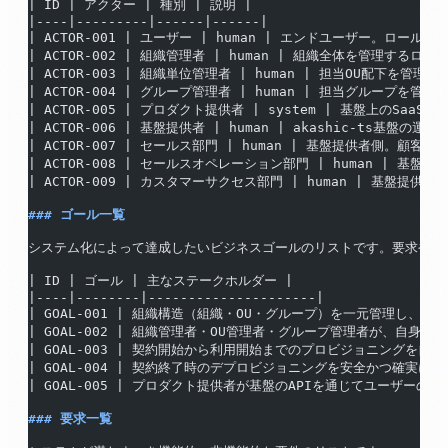
| ID | アクター | 種別 | 説明 |
|----|---------|------|------|
| ACTOR-001 | ユーザー | human | エンドユーザー。ロー
| ACTOR-002 | 組織管理者 | human | 組織全体を管理するロ
| ACTOR-003 | 組織単位管理者 | human | 担当OU配下を管
| ACTOR-004 | グループ管理者 | human | 担当グループを
| ACTOR-005 | プロダクト提供者 | system | 基盤上のSaaS
| ACTOR-006 | 基盤提供者 | human | akashic-ts基盤の運営
| ACTOR-007 | セールス部門 | human | 基盤提供者側。顧
| ACTOR-008 | セールスオペレーション部門 | human | 基盤
| ACTOR-009 | カスタマーサクセス部門 | human | 基盤提
### ゴール一覧
システム化によって達成したいビジネスゴールのリストです。要求やユ
| ID | ゴール | 主なステークホルダー |
|----|--------|---------------------|
| GOAL-001 | 組織構造（組織・OU・グループ）を一元管理し、各プロ
| GOAL-002 | 組織管理者・OU管理者・グループ管理者が、自身の管理範
| GOAL-003 | 契約開始から利用開始までのプロビジョニングを自動化
| GOAL-004 | 契約終了時のデプロビジョニングを安全かつ確実に行い
| GOAL-005 | プロダクト提供者が基盤のAPIを通じてユーザーの
### 要求一覧