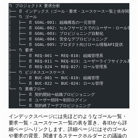
📁 プロジェクトX 要求分析
├── 📄 インデックス（ゴール・要求・ユースケース一覧と依存関係）
├── 📁 ゴール
│   ├── 📄 GOAL-001: 組織構造の一元管理
│   ├── 📄 GOAL-002: セルフサービスでのユーザー・ロール管理
│   ├── 📄 GOAL-003: プロビジョニング自動化
│   ├── 📄 GOAL-004: 安全なデプロビジョニング
│   └── 📄 GOAL-005: プロダクト向けロール情報API提供
├── 📁 要求
│   ├── 📄 REQ-001 〜 REQ-010: 組織管理系
│   ├── 📄 REQ-011 〜 REQ-023: ユーザーライフサイクル系
│   └── 📄 REQ-024 〜 REQ-027: ロール管理系
├── 📁 ビジネスユースケース
│   ├── 📄 BUC-001 〜 BUC-010: 組織管理
│   └── 📄 BUC-022 〜 BUC-024: ロール管理
└── 📁 業務フロー
    ├── 📄 契約開始〜組織プロビジョニング
    ├── 📄 ユーザー招待〜初回ログイン
    └── 📄 契約終了〜デプロビジョニング
インデックスページには先ほどのようなゴール一覧・
要求一覧・ユースケース一覧の表を置き、各IDから詳
細ページへリンクします。詳細ページにはそのゴール
や要求の背景、関連するステークホルダーとの議論の