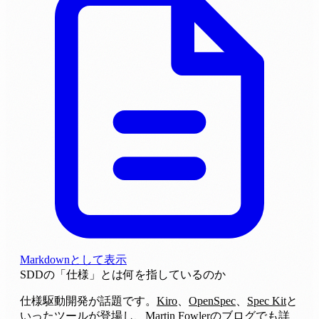
Markdownとして表示
SDDの「仕様」とは何を指しているのか
仕様駆動開発が話題です。
Kiro
、
OpenSpec
、
Spec Kit
と
いったツールが登場し、
Martin Fowlerのブログ
でも詳