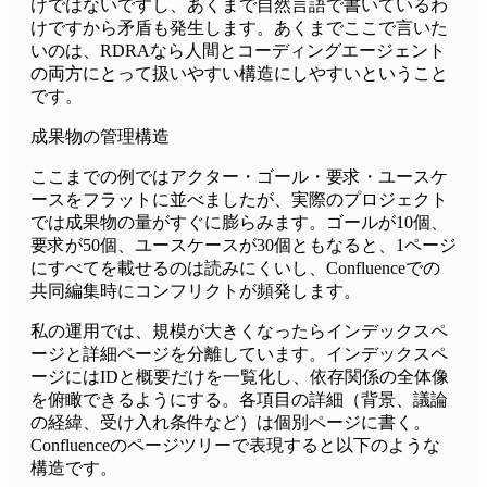
けではないですし、あくまで自然言語で書いているわ
けですから矛盾も発生します。あくまでここで言いた
いのは、RDRAなら人間とコーディングエージェント
の両方にとって扱いやすい構造にしやすいということ
です。
成果物の管理構造
ここまでの例ではアクター・ゴール・要求・ユースケ
ースをフラットに並べましたが、実際のプロジェクト
では成果物の量がすぐに膨らみます。ゴールが10個、
要求が50個、ユースケースが30個ともなると、1ページ
にすべてを載せるのは読みにくいし、Confluenceでの
共同編集時にコンフリクトが頻発します。
私の運用では、規模が大きくなったらインデックスペ
ージと詳細ページを分離しています。インデックスペ
ージにはIDと概要だけを一覧化し、依存関係の全体像
を俯瞰できるようにする。各項目の詳細（背景、議論
の経緯、受け入れ条件など）は個別ページに書く。
Confluenceのページツリーで表現すると以下のような
構造です。