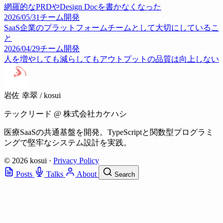
網羅的なPRDやDesign Docを書かなくなった
2026/05/31
チーム開発
SaaS企業のプラットフォームチームとして大切にしているこ
と
2026/04/29
チーム開発
人を増やしても減らしてもアウトプットの品質は向上しない
岩佐 幸翠
/ kosui
テックリード @ 株式会社カケハシ
医療SaaSの共通基盤を開発。TypeScriptと関数型プログラミ
ングで堅牢なシステム設計を実践。
© 2026 kosui
·
Privacy Policy
Posts
Talks
About
Search