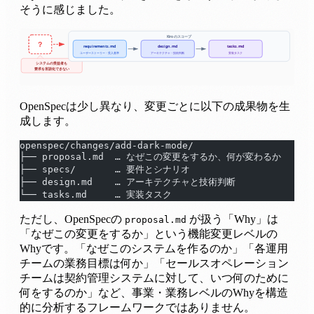
そうに感じました。
OpenSpecは少し異なり、変更ごとに以下の成果物を生
成します。
openspec/changes/add-dark-mode/
├── proposal.md  … なぜこの変更をするか、何が変わるか
├── specs/       … 要件とシナリオ
├── design.md    … アーキテクチャと技術判断
└── tasks.md     … 実装タスク
ただし、OpenSpecの
が扱う「Why」は
proposal.md
「なぜこの変更をするか」という機能変更レベルの
Whyです。「なぜこのシステムを作るのか」「各運用
チームの業務目標は何か」「セールスオペレーション
チームは契約管理システムに対して、いつ何のために
何をするのか」など、事業・業務レベルのWhyを構造
的に分析するフレームワークではありません。