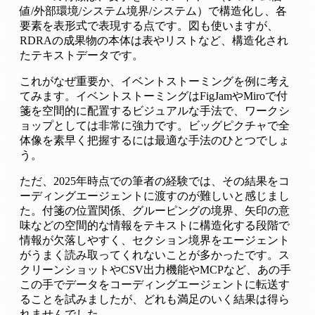
値/外部環境/システム境界/システム）で構造化し、各
要素を表形式で表現する点です。図も使いますが、
RDRAの成果物の本体は表やリストなど、構造化され
たテキストデータです。
これがなぜ重要か、イベントストーミングを例に考え
てみます。イベントストーミングはFigJamやMiroで付
箋を空間的に配置するビジュアルな手法で、ワークシ
ョップとしては非常に強力です。ビッグピクチャで全
体像を素早く把握するには最適な手法のひとつでしょ
う。
ただ、2025年時点での筆者の経験では、その結果をコ
ーディングエージェントに渡すのが難しいと感じまし
た。付箋の位置関係、グルーピングの境界、矢印の意
味などの空間的な情報をテキストに構造化する段階で
情報が欠落しやすく、セクション境界をエージェント
がうまく読み取ってくれないことが多かったです。ス
クリーンショットやCSV出力機能やMCPなど、あの手
この手でデータをコーディングエージェントに転送す
ることを試みましたが、どれも満足のいく結果は得ら
れませんでした。