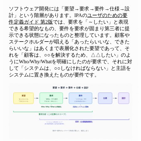
ソフトウェア開発には「要望→要求→要件→仕様→設
計」という階層があります。IPAの
ユーザのための要
件定義ガイド 第2版
では、要求を「～したい」と表現
できる希望的なもの、要件を要求が固まり第三者に提
示できる状態になったものと整理しています。顧客や
ステークホルダーが唱える「あったらいいな、できた
らいいな」はあくまで表層化された要望であって、そ
れを「顧客は、○○を解決するため、△△したい」のよ
うにWho/Why/Whatを明確にしたのが要求で、それに対
して「システムは、○○しなければならない」と主語を
システムに置き換えたものが要件です。