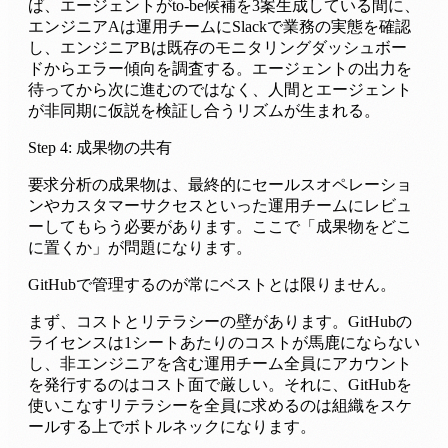
ば、エージェントがto-be候補を3案生成している間に、
エンジニアAは運用チームにSlackで業務の実態を確認
し、エンジニアBは既存のモニタリングダッシュボー
ドからエラー傾向を調査する。エージェントの出力を
待ってから次に進むのではなく、人間とエージェント
が非同期に仮説を検証し合うリズムが生まれる。
Step 4: 成果物の共有
要求分析の成果物は、最終的にセールスオペレーショ
ンやカスタマーサクセスといった運用チームにレビュ
ーしてもらう必要があります。ここで「成果物をどこ
に置くか」が問題になります。
GitHubで管理するのが常にベストとは限りません。
まず、コストとリテラシーの壁があります。GitHubの
ライセンスは1シートあたりのコストが馬鹿にならない
し、非エンジニアを含む運用チーム全員にアカウント
を発行するのはコスト面で厳しい。それに、GitHubを
使いこなすリテラシーを全員に求めるのは組織をスケ
ールする上でボトルネックになります。