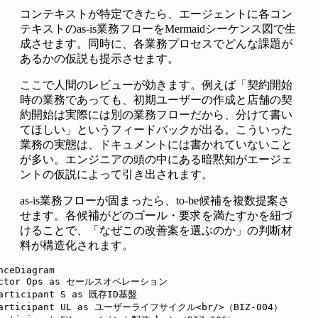
コンテキストが特定できたら、エージェントに各コン
テキストのas-is業務フローをMermaidシーケンス図で生
成させます。同時に、各業務プロセスでどんな課題が
あるかの仮説も提示させます。
ここで人間のレビューが効きます。例えば「契約開始
時の業務であっても、初期ユーザーの作成と店舗の契
約開始は実際には別の業務フローだから、分けて書い
てほしい」というフィードバックが出る。こういった
業務の実態は、ドキュメントには書かれていないこと
が多い。エンジニアの頭の中にある暗黙知がエージェ
ントの仮説によって引き出されます。
as-is業務フローが固まったら、to-be候補を複数提案さ
せます。各候補がどのゴール・要求を満たすかを紐づ
けることで、「なぜこの改善案を選ぶのか」の判断材
料が構造化されます。
nceDiagram

actor Ops as セールスオペレーション

articipant S as 既存ID基盤

participant UL as ユーザーライフサイクル<br/>（BIZ-004）
