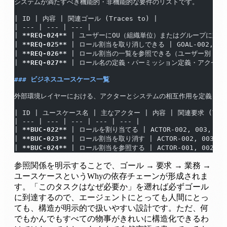
システムが満たすべき機能的・非機能的な要件のリストです。
| ID | 内容 | 関連ゴール (Traces to) |
| --- | --- | --- |
| 
**REQ-024**
 | ユーザーにOU（組織単位）またはグループに対するロー
| 
**REQ-025**
 | ロール割当を取り消しできる | GOAL-002, GOA
| 
**REQ-026**
 | ロール割当の一覧を参照できる（ユーザー別・OU別・グ
| 
**REQ-027**
 | ロール名の定義・パーミッション定義・アクセス制
### ビジネスユースケース一覧
外部環境レイヤーにおける、アクターとシステムの相互作用を定義した
| ID | ユースケース名 | 主なアクター | 内容 | 関連要求 (Trace
| --- | --- | --- | --- | --- |
| 
**BUC-022**
 | ロールを割り当てる | ACTOR-002, 003
| 
**BUC-023**
 | ロール割当を取り消す | ACTOR-002, 003
| 
**BUC-024**
 | ロール割当を参照する | ACTOR-001, 002
参照関係を明示することで、ゴール → 要求 → 業務 →
ユースケースというWhyの依存チェーンが形成されま
す。「このタスクはなぜ必要か」を遡れば必ずゴール
に到達するので、エージェントにとっても人間にとっ
ても、構造が明示的で扱いやすい設計です。ただ、何
でもかんでもすべての物事がきれいに構造化できるわ