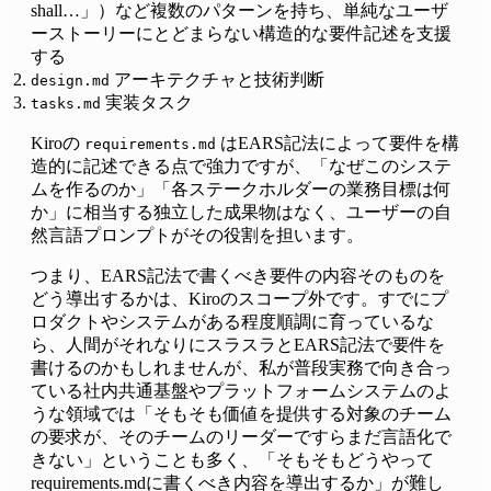
shall…」）など複数のパターンを持ち、単純なユーザ
ーストーリーにとどまらない構造的な要件記述を支援
する
アーキテクチャと技術判断
design.md
実装タスク
tasks.md
Kiroの
はEARS記法によって要件を構
requirements.md
造的に記述できる点で強力ですが、「なぜこのシステ
ムを作るのか」「各ステークホルダーの業務目標は何
か」に相当する独立した成果物はなく、ユーザーの自
然言語プロンプトがその役割を担います。
つまり、EARS記法で書くべき要件の内容そのものを
どう導出するかは、Kiroのスコープ外です。すでにプ
ロダクトやシステムがある程度順調に育っているな
ら、人間がそれなりにスラスラとEARS記法で要件を
書けるのかもしれませんが、私が普段実務で向き合っ
ている社内共通基盤やプラットフォームシステムのよ
うな領域では「そもそも価値を提供する対象のチーム
の要求が、そのチームのリーダーですらまだ言語化で
きない」ということも多く、「そもそもどうやって
requirements.mdに書くべき内容を導出するか」が難し