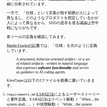
細に分析されています。
一方で、「仕様」という言葉が指す範囲が人によって
異なるし、どのようなプロダクトを想定しているかが
人によって異なるから、SDDの是非を巡る議論は空中
戦になりがちです。
各ツールの定義を確認してみます。
Martin Fowlerの記事
では、「仕様」を次のように定義
しています。
A structured, behavior-oriented artifact - or a set
of related artifacts - written in natural language
that expresses
software functionality
and serves
as guidance to AI coding agents.
Kiroのspecは以下の3ファイルを順番に書いていきま
す。
EARS記法
によるユーザーストーリー
requirements.md
と要件定義。EARS記法はイベント駆動（「When…the
system shall…」）や状態駆動（「While…the system