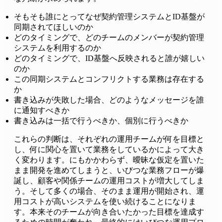
そもそも誰にとってなぜ契約管理システムとID基盤が
同期されてほしいのか
どのタイミングで、どのチームのメンバーが契約管理
システムを利用するのか
どのタイミングで、ID基盤へ反映されると誰が嬉しい
のか
この同期システムとコンフリクトする業務は存在する
か
書き込みが失敗した場合、どのようなメッセージを誰
に通知すべきか
書き込みは一括で行うべきか、個別に行うべきか
これらの判断は、それぞれの運用チームが何を目標と
し、何に関心を置いて業務をしているかによって大き
く変わります。にもかかわらず、曖昧な仮定を置いた
まま開発を進めてしまうと、いびつな業務フローが爆
誕し、顧客や関係チームの運用コストが増大してしま
う。そして多くの場合、そのまま運用が開始され、運
用コストが高いシステムを使い続けることになりま
す。本来そのチームが向き合いたかった目標を達成す