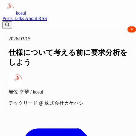
kosui
Posts
Talks
About
RSS
0
0
2026/03/15
仕様について考える前に要求分析を
しよう
岩佐 幸翠
/ kosui
テックリード @ 株式会社カケハシ