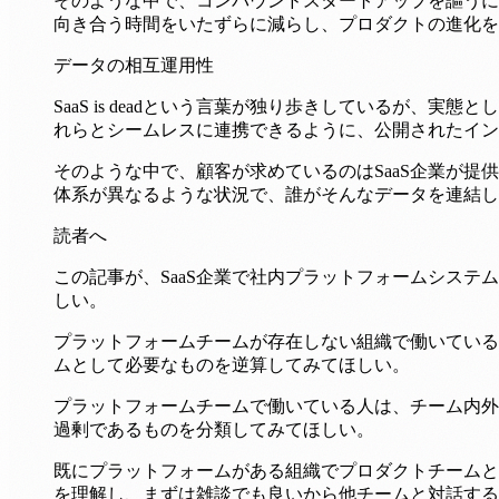
そのような中で、コンパウンドスタートアップを謳うに
向き合う時間をいたずらに減らし、プロダクトの進化を
データの相互運用性
SaaS is deadという言葉が独り歩きしているが、実
れらとシームレスに連携できるように、公開されたイン
そのような中で、顧客が求めているのはSaaS企業が
体系が異なるような状況で、誰がそんなデータを連結し
読者へ
この記事が、SaaS企業で社内プラットフォームシス
しい。
プラットフォームチームが存在しない組織で働いている
ムとして必要なものを逆算してみてほしい。
プラットフォームチームで働いている人は、チーム内外
過剰であるものを分類してみてほしい。
既にプラットフォームがある組織でプロダクトチームと
を理解し、まずは雑談でも良いから他チームと対話する