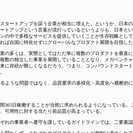
スタートアップを謳う企業が相当に増えた。というか、日本のS
ートアップという言葉が流行っているというよりも、日本とい
ンの中で多様なサービスを提供していくことが生存戦略として
れば自国に特化せずにグローバルなプロダクト展開を目指した
S企業の多くは、実態としてはただ単に複数のプロダクトを垂直
複数の独立した事業を展開していることとなり、メガベンチャ
来に存続が難しくなるだろう。つまり、コンパウンドスタート
。
するような問題ではなく、品質要求の多様化・高度化へ横断的
時間365日稼働することが当然に求められるようになっている
、可用性に対する当たり前品質が高まっている。
ぞれの事業者へ遵守を課しているガイドラインでは、二要素認