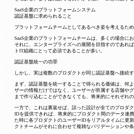
SaaS企業のプラットフォームシステム
認証基盤に求められること
プラットフォームチームとしてあるべき姿を考えるため
SaaS企業のプラットフォームチームは、多くの場合
それに、エンタープライズへの展開を目指すのであれば
トIT組織にとって必須であることが多い。
認証基盤統一の功罪
しかし、実は複数のプロダクトが同じ認証基盤へ接続す
まず、認証基盤を統一することで得られる価値は、何よ
ザーの情報だけではなく、ユーザーが所属する店舗やグ
まで作り込むことができなくても、将来的にそれぞれの
一方で、これは裏返せば、誤った設計が全てのプロダク
IDを提供できれば、将来的にプロダクト間のデータ連
た時に各プロダクトのユーザーIDをリアルタイムに更
クトチームがそれに合わせて複雑なバリデーションや条