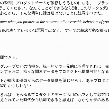
の瞬間にプロダクトチームが依存しうるものになる。「プラッ
行してください」なんてことができるなら別にこのリスクを気
あるから、そんな簡単に話は運ばないことに注意すべきだ。
 matter what you promise in the contract: all observable behaviors of y
で何を約束しているかは問題ではなく、 すべての観測可能な振る
展開できる。
グループなどの情報を、統一的かつ一元的に管理できれば、先
ンする時に、様々な関連データをプロダクトへ提供可能となる
トが顧客ID基盤からのデータ提供を望むだろう。あるプロダク
望むかもしれない。
きれば、あらゆるプロダクトのデータ活用のハブとして顧客I
えられていた時代から脱却できると思えば、なかなか夢のある