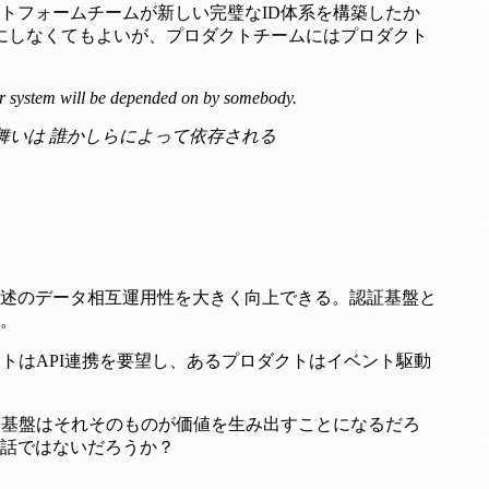
トフォームチームが新しい完璧なID体系を構築したか
にしなくてもよいが、プロダクトチームにはプロダクト
our system will be depended on by somebody.
舞いは 誰かしらによって依存される
述のデータ相互運用性を大きく向上できる。認証基盤と
。
トはAPI連携を要望し、あるプロダクトはイベント駆動
D基盤はそれそのものが価値を生み出すことになるだろ
話ではないだろうか？