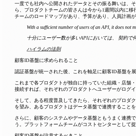
一度でも社内へ公開されたデータとその振る舞いは、そ
ら、プロダクトチームの皆さんは今から1週間以内に移
チームのロードマップがあり、予算があり、人員計画が
With a sufficient number of users of an API, it does not
十分にユーザー数が多いAPIにおいては、 契約
ハイラムの法則
顧客ID基盤に求められること
認証基盤が統一された後、これを軸足に顧客ID基盤を
これまで各プロダクトが独自に持っていた組織・店舗・
接続すれば、それぞれのプロダクトへユーザーがログイ
そして、ある程度普及してきたら、それぞれのプロダク
を望み、あるプロダクトはデータ基盤で連携することを
さらに、顧客のシステムやデータ基盤ともうまく連携で
う。プラットフォームチームがコストセンターとして捉
顧客ID基盤が注意するべきこと