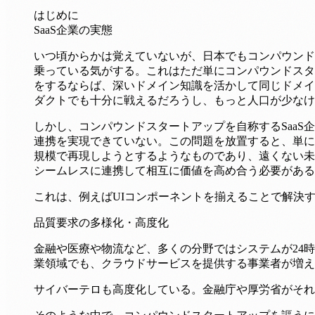
はじめに
SaaS企業の実態
いつ頃からかは覚えていないが、日本でもコンパウンド
乗っている気がする。これはただ単にコンパウンドスタ
をするならば、深いドメイン知識を活かして同じドメイ
ダクトでも十分に戦えるだろうし、もっと人口が少なけ
しかし、コンパウンドスタートアップを自称するSaa
連携を実現できていない。この問題を放置すると、単に
規模で再現しようとするようなものであり、遠くない未
シームレスに連携して相互に価値を高め合う必要がある
これは、例えばUIコンポーネントを揃えることで解決
品質要求の多様化・高度化
金融や医療や物流など、多くの分野ではシステムが24
業領域でも、クラウドサービスを提供する事業者が増え
サイバーテロも高度化している。金融庁や厚労省がそれ