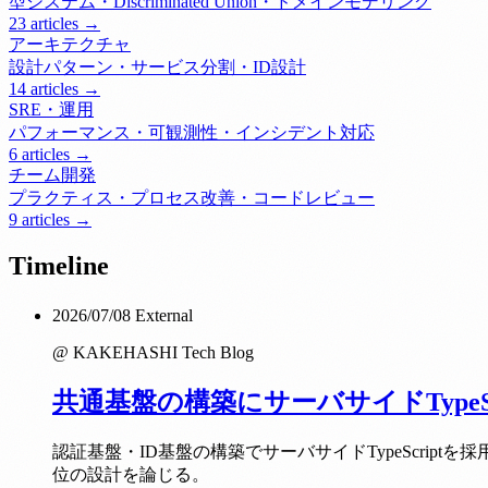
型システム・Discriminated Union・ドメインモデリング
23 articles →
アーキテクチャ
設計パターン・サービス分割・ID設計
14 articles →
SRE・運用
パフォーマンス・可観測性・インシデント対応
6 articles →
チーム開発
プラクティス・プロセス改善・コードレビュー
9 articles →
Timeline
2026/07/08
External
@ KAKEHASHI Tech Blog
共通基盤の構築にサーバサイドTypeS
認証基盤・ID基盤の構築でサーバサイドTypeScriptを採
位の設計を論じる。